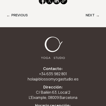
←
→
PREVIOUS
NEXT
Contacto:
+34 635 982 801
hola@blossomyogastudio.es
Dirección:
C/ Bailèn 63, Local 2
L'Eixample, 08009 Barcelona
Horario recepción: