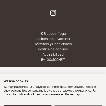
© Blossom Yoga
Política de privacidad
Términos y Condiciones
Política de cookies
Accesibilidad
By 100x100NET
Con el soporte del Ajuntament de Barcelona
We use cookies
We may place these for analysis of our visitor data, to improve our website,
show personalised content and to give you a great website experience. For
more information about the cookies we use open the settings.